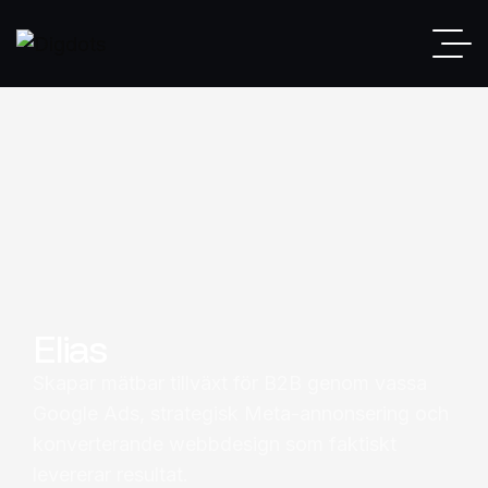
Elias
Skapar mätbar tillväxt för B2B genom vassa
Google Ads, strategisk Meta-annonsering och
konverterande webbdesign som faktiskt
levererar resultat.