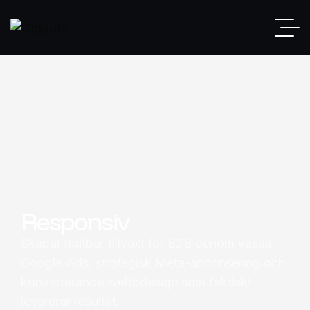
Responsiv
Skapar mätbar tillväxt för B2B genom vassa
Google Ads, strategisk Meta-annonsering och
konverterande webbdesign som faktiskt
levererar resultat.