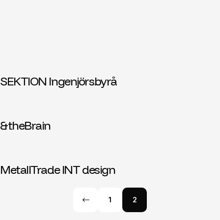
SEKTION Ingenjörsbyrå
&theBrain
MetallTrade INT design
1
2