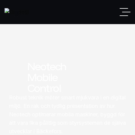
Neotech
Mobile
Control
Robust teknik möter smart mjukvara i en digital
miljö. En rak och tydlig presentation av hur
Neotech optimerar mobila maskiner, byggd för
att vara lika pålitlig som styrsystemen de själva
utvecklar i Bäckefors.