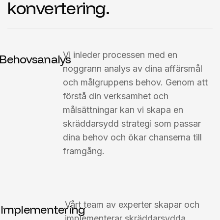
k
o
n
v
e
r
t
e
r
i
n
g
.
Vi inleder processen med en
Behovsanalys
noggrann analys av dina affärsmål
och målgruppens behov. Genom att
förstå din verksamhet och
målsättningar kan vi skapa en
skräddarsydd strategi som passar
dina behov och ökar chanserna till
framgång.
Vårt team av experter skapar och
Implementering
implementerar skräddarsydda