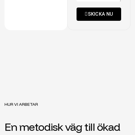
SKICKA NU
HUR VI ARBETAR
E
n
m
e
t
o
d
i
s
k
v
ä
g
t
i
l
l
ö
k
a
d