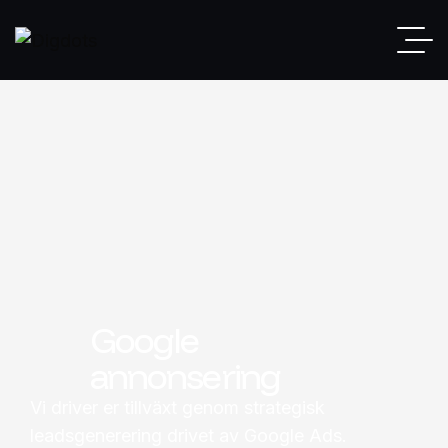
Google
annonsering
Vi driver er tillväxt genom strategisk
leadsgenerering drivet av Google Ads.